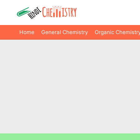
Skip
to
content
Home
General Chemistry
Organic Chemistr