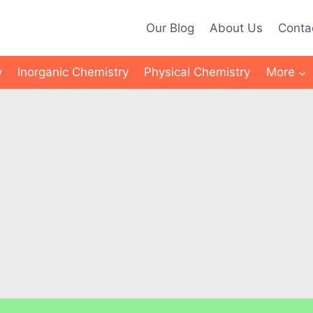
Our Blog
About Us
Conta
y
Inorganic Chemistry
Physical Chemistry
More