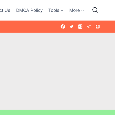
ct Us
DMCA Policy
Tools
More