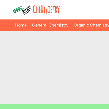
Skip
to
content
Home
General Chemistry
Organic Chemistr