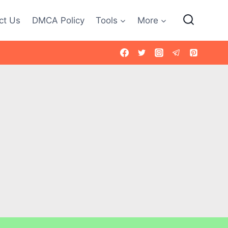
ct Us
DMCA Policy
Tools
More