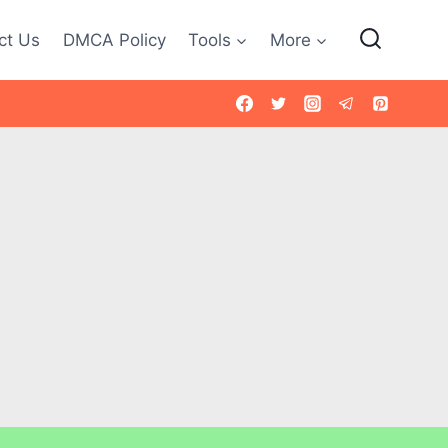
ct Us
DMCA Policy
Tools
More