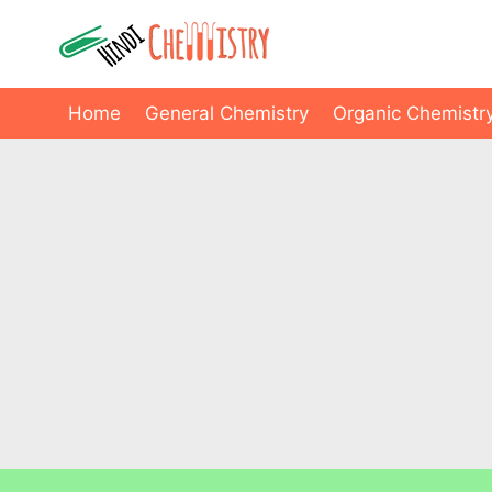
Skip
to
content
Home
General Chemistry
Organic Chemistr