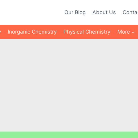
Our Blog
About Us
Conta
y
Inorganic Chemistry
Physical Chemistry
More