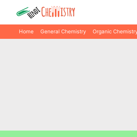
Skip
to
content
Home
General Chemistry
Organic Chemistr