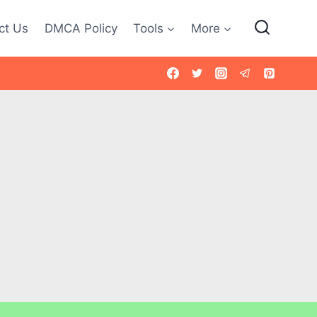
ct Us
DMCA Policy
Tools
More