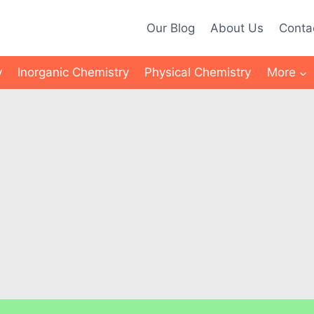
Our Blog
About Us
Conta
y
Inorganic Chemistry
Physical Chemistry
More