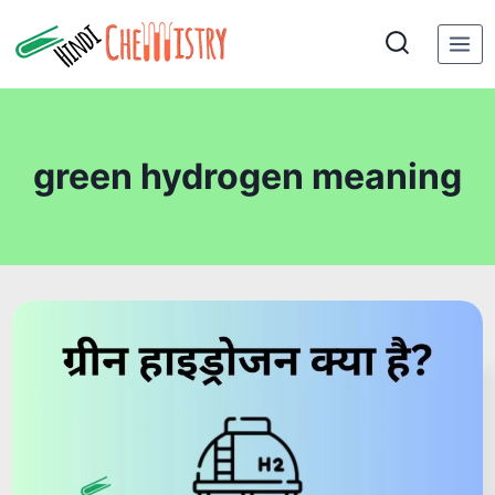
Skip
to
content
green hydrogen meaning