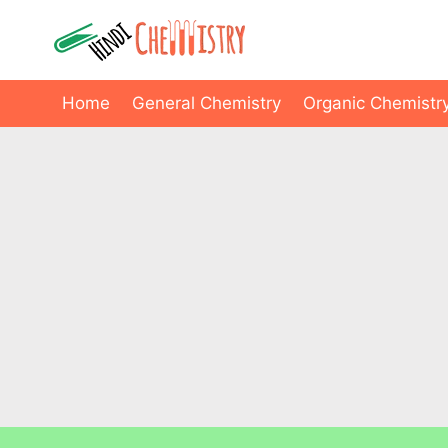
Skip
to
content
Home
General Chemistry
Organic Chemistr