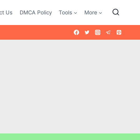
ct Us
DMCA Policy
Tools
More