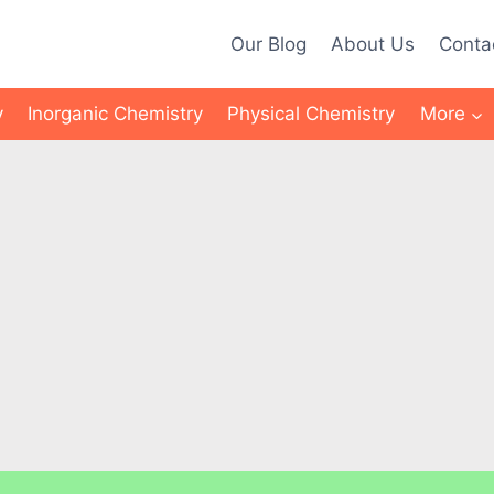
Our Blog
About Us
Conta
y
Inorganic Chemistry
Physical Chemistry
More