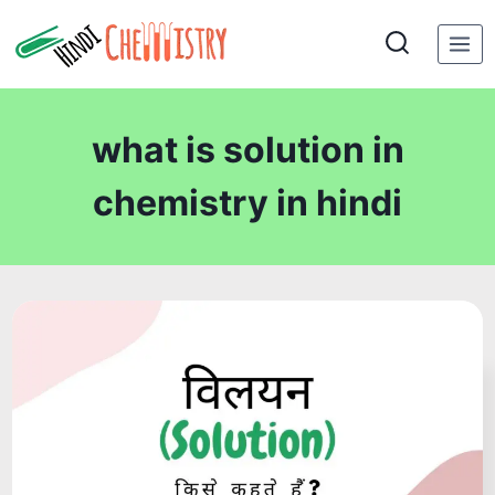
Skip
to
content
what is solution in
chemistry in hindi