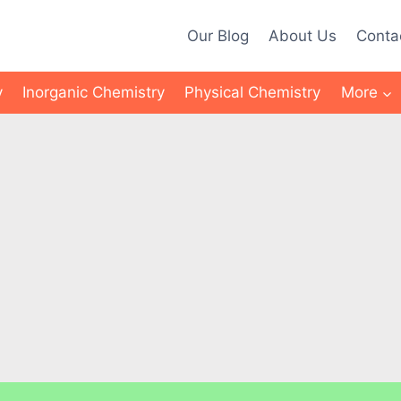
Our Blog
About Us
Conta
y
Inorganic Chemistry
Physical Chemistry
More