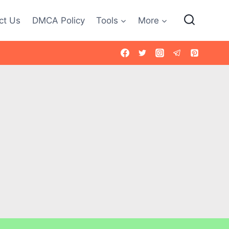
ct Us
DMCA Policy
Tools
More