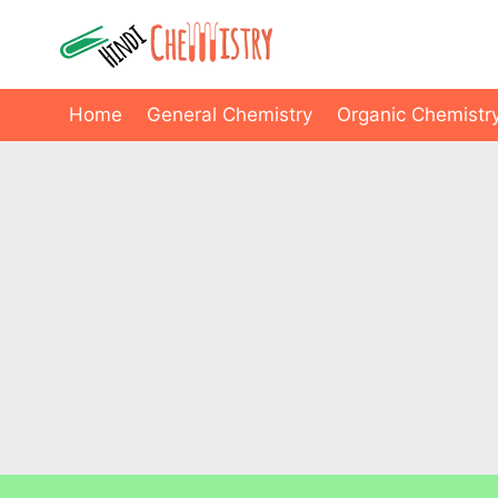
Skip
to
content
Home
General Chemistry
Organic Chemistr