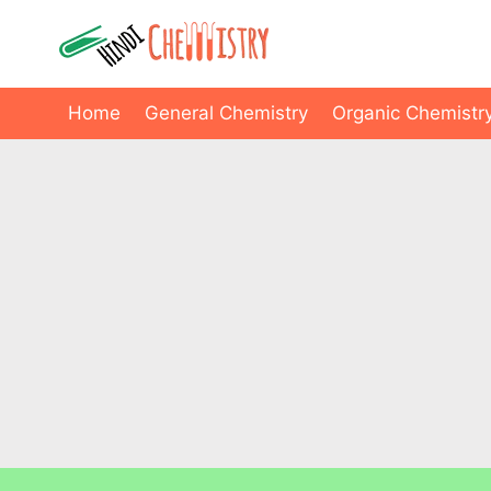
Skip
to
content
Home
General Chemistry
Organic Chemistr