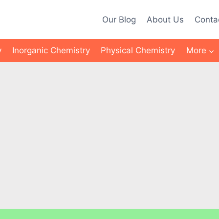
Our Blog
About Us
Conta
y
Inorganic Chemistry
Physical Chemistry
More