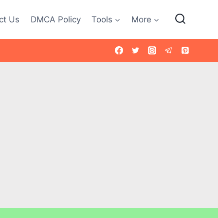
ct Us
DMCA Policy
Tools
More