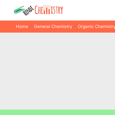
Skip
to
content
Home
General Chemistry
Organic Chemistr