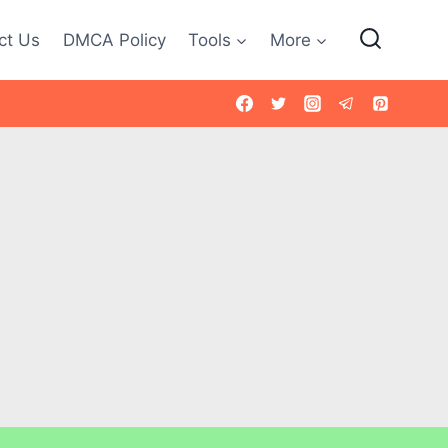
ct Us
DMCA Policy
Tools
More