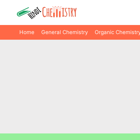
Skip
to
content
Home
General Chemistry
Organic Chemistr