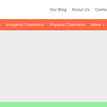
Our Blog
About Us
Conta
y
Inorganic Chemistry
Physical Chemistry
More