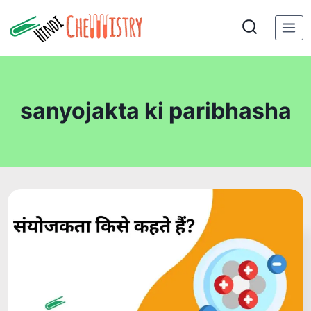
Skip
to
content
sanyojakta ki paribhasha