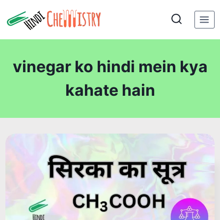
Skip
to
content
vinegar ko hindi mein kya
kahate hain