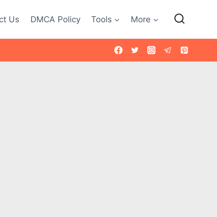
ct Us
DMCA Policy
Tools
More