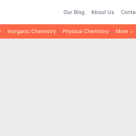
Our Blog
About Us
Conta
y
Inorganic Chemistry
Physical Chemistry
More