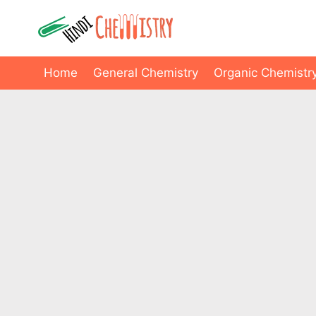
Skip
to
content
Home
General Chemistry
Organic Chemistr