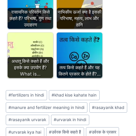
रासायनिक परिवर्तन किसे
नाभिकीय ऊर्जा क्या है इसकी
कहते हैं? परिभाषा, गुण तथा
परिभाषा, महत्व, लाभ और
उदाहरण
हानि
अधातु किसे कहते हैं और
इसके क्या उपयोग हैं?
तत्व किसे कहते हैं और यह
What is…
कितने प्रकार के होते हैं?…
Post
#
fertilizers in hindi
#
khad kise kahate hain
Tags:
#
manure and fertilizer meaning in hindi
#
rasayanik khad
#
rasayanik urvarak
#
urvarak in hindi
#
urvarak kya hai
#
उर्वरक किसे कहते हैं
#
उर्वरक के प्रकार