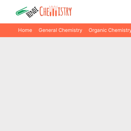
Skip
to
content
Home
General Chemistry
Organic Chemistr