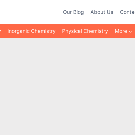
Our Blog
About Us
Conta
y
Inorganic Chemistry
Physical Chemistry
More