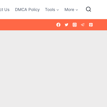
ct Us
DMCA Policy
Tools
More